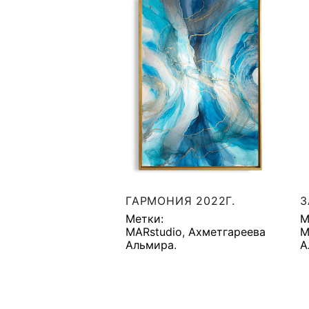
ГАРМОНИЯ 2022Г.
З
Метки:
М
MARstudio
,
Ахметгареева
M
Альмира
.
А