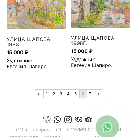
УЛИЦА ЩАПОВА
УЛИЦА ЩАПОВА
1998Г.
1998Г.
15 000
₽
15 000
₽
Художник:
Художник:
Евгения Шапиро
.
Евгения Шапиро
.
←
1
2
3
4
5
6
7
→
ООО "Галерея" | ОГРН 1151690100154 | ИНН